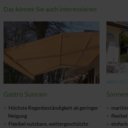
Das könnte Sie auch interessieren
Gastro Sunrain
Sonnen
Höchste Regenbeständigkeit ab geringer
mariti
Neigung
flexibe
Flexibel nutzbare, wettergeschützte
einfac