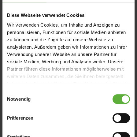
Diese Webseite verwendet Cookies
Wir verwenden Cookies, um Inhalte und Anzeigen zu
personalisieren, Funktionen für soziale Medien anbieten
zu können und die Zugriffe auf unsere Website zu
analysieren. Außerdem geben wir Informationen zu Ihrer
Verwendung unserer Website an unsere Partner für
soziale Medien, Werbung und Analysen weiter. Unsere
Partner führen diese Informationen möglicherweise mit
weiteren Daten zusammen, die Sie ihnen bereitgestellt
haben oder die sie im Rahmen Ihrer Nutzung der Dienste
gesammelt haben.
E
Notwendig
i
n
w
Präferenzen
i
l
l
Statistiken