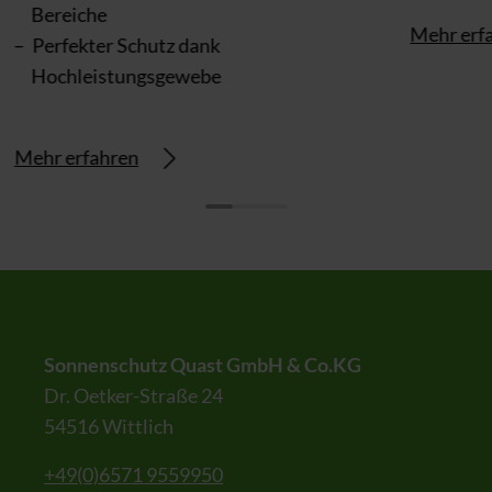
Bereiche
Mehr erf
Perfekter Schutz dank
Hochleistungsgewebe
Mehr erfahren
Sonnenschutz Quast GmbH & Co.KG
Dr. Oetker-Straße 24
54516 Wittlich
+49(0)6571 9559950