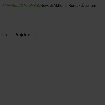
+49(0)6571 9559950
News & Aktionen
Kontakt
Über uns
nzen
Projekte