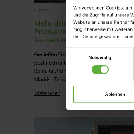
Wir verwenden Cookies, um I
Allgemein
und die Zugriffe auf unsere 
Mehr drin. Mehr draußen:
Website an unsere Partner fü
Preisvorteile für WAREMA
möglicherweise mit weiteren
der Dienste gesammelt habe
Kassetten-Markisen
E
Genießen Sie die schönsten Tage des Jahre
Notwendig
i
jetzt noch entspannter.
n
Beim Kauf einer WAREMA Kassetten-
w
Markise Terrea…
i
l
Mehr lesen
l
Ablehnen
i
g
u
n
g