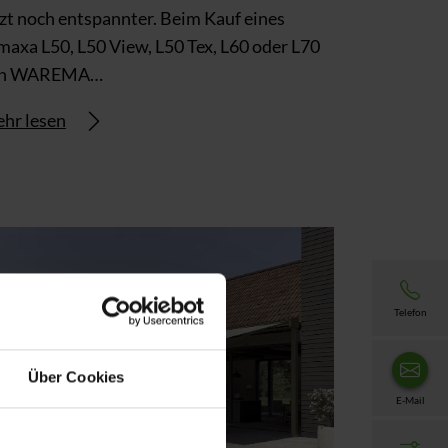
tzt noch entspannter. Beim Kauf eines
maxa L50, L50 View, L50 Tex, L60 oder L70
on WAREMA…
hr lesen
Telefon
Über Cookies
E-Mail