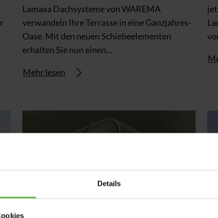
Lamaxa Dachsysteme von WAREMA
je
r
verwandeln Ihre Terrasse in eine Ganzjahres-
La
Oase. Mit den neuen Schiebeelementen
v
erhalten Sie nun einen…
Me
Mehr lesen
Details
Cookies