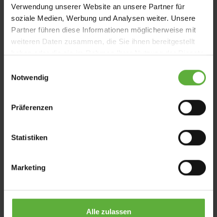
Erweiterter Schutz dank senkrechtem Ausfall
Verwendung unserer Website an unsere Partner für
Ideal für große Terrassenflächen
soziale Medien, Werbung und Analysen weiter. Unsere
Robuste Materialien & optionaler Regenschutz
Partner führen diese Informationen möglicherweise mit
weiteren Daten zusammen, die Sie ihnen bereitgestellt
Produktdetails
haben oder die sie im Rahmen Ihrer Nutzung der Dienste
gesammelt haben.
E
Notwendig
i
Vorteile unserer
n
Pergolamarkisen
w
Präferenzen
i
l
l
Statistiken
i
g
Marketing
u
n
Wetterfester und regensicherer Stoff
g
s
Alle zulassen