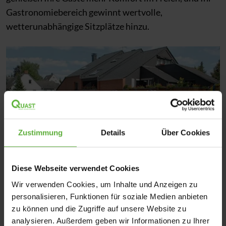
Gastronomiebereich gewinnt wertvolle,
wetterunabhängige Sitzplätze hinzu.
Zustimmung
Details
Über Cookies
Diese Webseite verwendet Cookies
Wir verwenden Cookies, um Inhalte und Anzeigen zu
personalisieren, Funktionen für soziale Medien anbieten
T500 XXL-Terrassenmarkisen
zu können und die Zugriffe auf unsere Website zu
analysieren. Außerdem geben wir Informationen zu Ihrer