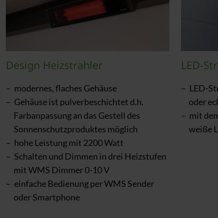
Design Heizstrahler
LED-Str
modernes, flaches Gehäuse
LED-Str
Gehäuse ist pulverbeschichtet d.h.
oder ec
Farbanpassung an das Gestell des
mit de
Sonnenschutzproduktes möglich
weiße L
hohe Leistung mit 2200 Watt
Schalten und Dimmen in drei Heizstufen
mit WMS Dimmer 0-10 V
einfache Bedienung per WMS Sender
oder Smartphone