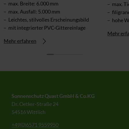
max. Breite: 6.000 mm
max. Ti
max. Ausfall: 5.000 mm
filigra
Leichtes, stilvolles Erscheinungsbild
hohe Wi
mit integrierter PVC-Gittereinlage
Mehr erf
Mehr erfahren
Sonnenschutz Quast GmbH & Co.KG
Dr. Oetker-Straße 24
54516 Wittlich
+49(0)6571 9559950