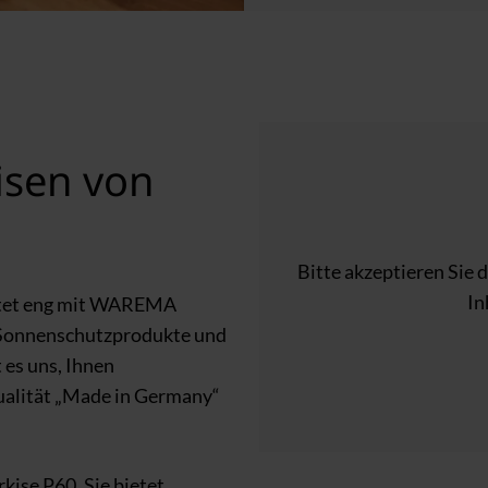
isen von
Bitte akzeptieren Sie 
In
tet eng mit WAREMA
Sonnenschutzprodukte und
 es uns, Ihnen
ualität „Made in Germany“
rkise P60
. Sie bietet