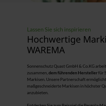
w
a
h
l
Lassen Sie sich inspirieren
Hochwertige Mark
WAREMA
Sonnenschutz Quast GmbH & Co.KG arbei
zusammen,
dem führenden Hersteller
für 
Markisen. Unsere Partnerschaft ermöglicht
maßgeschneiderte Markisen in höchster Q
anzubieten.
Entdecken Sie zum Beispiel die
Pergola-Ma