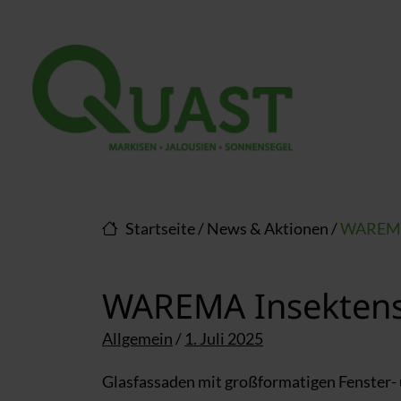
Direkt zur Top-Navigation
Direkt zur Hauptnavigation
Zum Inhalt springen
Direkt zum Footer
Hauptnavigation
Startseite
/
News & Aktionen
/
WAREMA I
WAREMA Insektensc
Posted on
Allgemein
/
1. Juli 2025
Glasfassaden mit großformatigen Fenster-