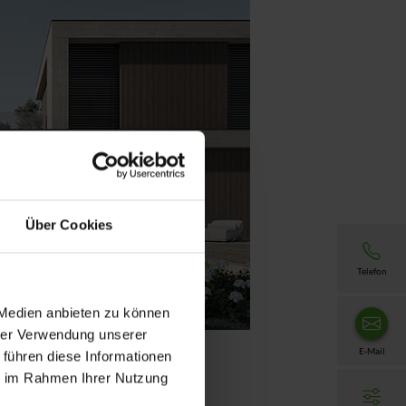
Über Cookies
Telefon
 Medien anbieten zu können
hrer Verwendung unserer
E-Mail
 führen diese Informationen
ie im Rahmen Ihrer Nutzung