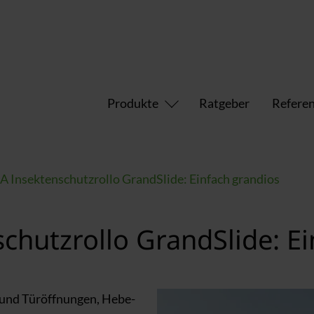
Produkte
Ratgeber
Refere
nsektenschutzrollo GrandSlide: Einfach grandios
hutzrollo GrandSlide: Ei
 und Türöffnungen, Hebe-