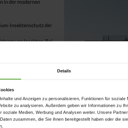
en in der modernen
ium-Insektenschutz der
rksam vor Insekten. Bei
eter
möglich.
 schlanke Führungsschienen
Details
on verbleiben
. Die
bvielfalt der WAREMA
Cookies
nhalte und Anzeigen zu personalisieren, Funktionen für soziale
 durch die
hervorragende
Website zu analysieren. Außerdem geben wir Informationen zu I
hrt. Gleichzeitig überzeugt
r soziale Medien, Werbung und Analysen weiter. Unsere Partner
 Daten zusammen, die Sie ihnen bereitgestellt haben oder die s
t
höchster Reißfestigkeit
n.