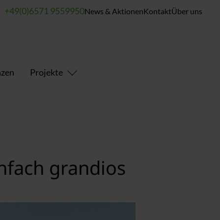
+49(0)6571 9559950
News & Aktionen
Kontakt
Über uns
nzen
Projekte
nfach grandios