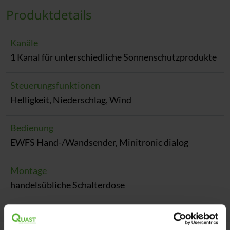
Produktdetails
Kanäle
1 Kanal für unterschiedliche Sonnenschutzprodukte
Steuerungsfunktionen
Helligkeit, Niederschlag, Wind
Bedienung
EWFS Hand-/Wandsender, Minitronic dialog
Montage
handelsübliche Schalterdose