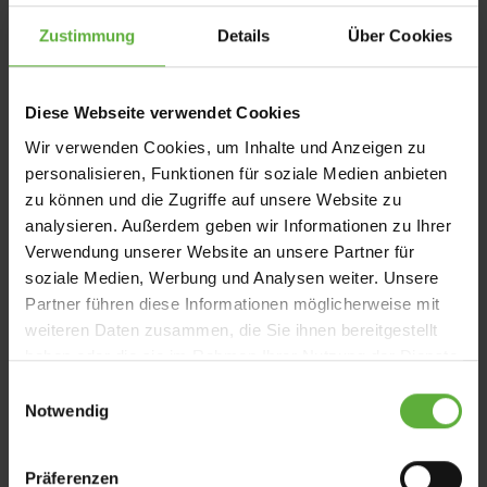
Zustimmung
Details
Über Cookies
Diese Webseite verwendet Cookies
Wir verwenden Cookies, um Inhalte und Anzeigen zu
personalisieren, Funktionen für soziale Medien anbieten
zu können und die Zugriffe auf unsere Website zu
analysieren. Außerdem geben wir Informationen zu Ihrer
Verwendung unserer Website an unsere Partner für
soziale Medien, Werbung und Analysen weiter. Unsere
Partner führen diese Informationen möglicherweise mit
weiteren Daten zusammen, die Sie ihnen bereitgestellt
haben oder die sie im Rahmen Ihrer Nutzung der Dienste
Smart Home-Technologien vernetzen Ihre
gesammelt haben.
E
Geräte für mehr Komfort, Sicherheit und
Notwendig
i
Energieeffizienz – alles steuerbar per App
n
oder Sprachbefehl.
w
Präferenzen