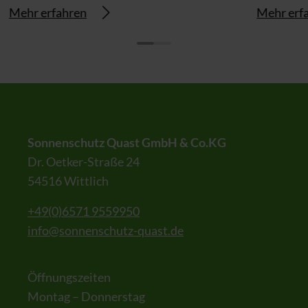
Mehr erfahren
Mehr erf
Sonnenschutz Quast GmbH & Co.KG
Dr. Oetker-Straße 24
54516 Wittlich
+49(0)6571 9559950
info@sonnenschutz-quast.de
Öffnungszeiten
Montag – Donnerstag