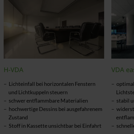
H-VDA
VDA ea
Lichteinfall bei horizontalen Fenstern
optima
und Lichtkuppeln steuern
Lichtst
schwer entflammbare Materialien
stabil 
hochwertige Dessins bei ausgefahrenem
widerst
Zustand
entfla
Stoff in Kassette unsichtbar bei Einfahrt
schnell