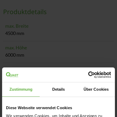
Produktdetails
max. Breite
4500 mm
max. Höhe
6000 mm
max. Fläche
35 m²
Zustimmung
Details
Über Cookies
Bedienung
Funkmotor, Kurbel, Motor
Diese Webseite verwendet Cookies
Führung
Wir verwenden Cookies, um Inhalte und Anzeigen zu