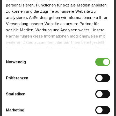
Führungsschienen
personalisieren, Funktionen für soziale Medien anbieten
zu können und die Zugriffe auf unsere Website zu
Kasten
analysieren. Außerdem geben wir Informationen zu Ihrer
eckig, verschiedene Größen
Verwendung unserer Website an unsere Partner für
soziale Medien, Werbung und Analysen weiter. Unsere
Partner führen diese Informationen möglicherweise mit
Anwendungsbereich
weiteren Daten zusammen, die Sie ihnen bereitgestellt
Fenster
haben oder die sie im Rahmen Ihrer Nutzung der Dienste
gesammelt haben.
E
Markisentuch
Notwendig
i
Soltis B92, Glasfasergewebe, Textilgewebe
n
w
Präferenzen
Montage
i
l
im Rauminneren an senkrechten Flächen
l
Statistiken
i
g
Marketing
u