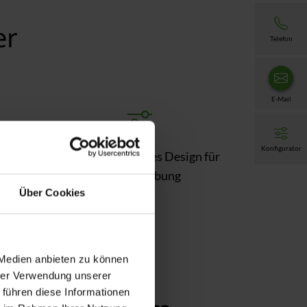
er
Telefon
E-Mail
Konfigurator
urch
Flexibles, elegantes Design für
jede Umgebung
Über Cookies
 Medien anbieten zu können
hrer Verwendung unserer
 führen diese Informationen