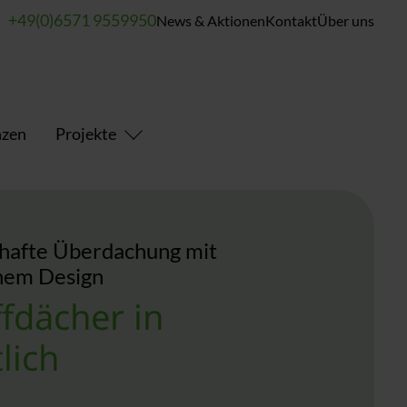
+49(0)6571 9559950
News & Aktionen
Kontakt
Über uns
nzen
Projekte
hafte Überdachung mit
anem Design
ffdächer in
lich