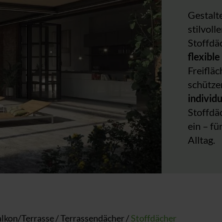
Gestalt
stilvol
Stoffdä
flexibl
Freiflä
schütze
individ
Stoffdä
ein – f
Alltag.
lkon/Terrasse
/
Terrassendächer
/
Stoffdächer