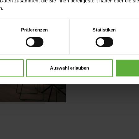
Unsere Erfo
 Daten zusammen, die Sie ihnen bereitgestellt haben oder die s
n.
Überblick
Präferenzen
Statistiken
Entdecken Sie, wie wir mit
begeistern – lassen Sie sich
Zu den Referenzen
Auswahl erlauben