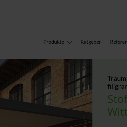
Produkte
Ratgeber
Refere
Traum
filigr
Sto
Witt