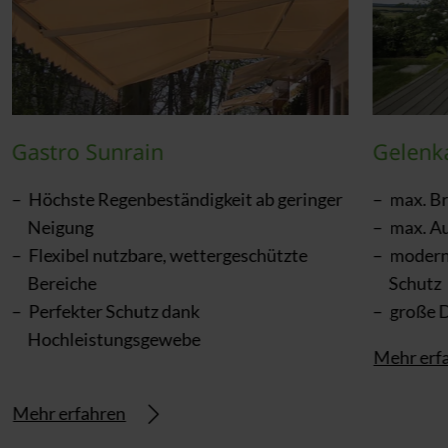
Gastro Sunrain
Gelenk
Höchste Regenbeständigkeit ab geringer
max. Br
Neigung
max. Au
Flexibel nutzbare, wettergeschützte
moderne
Bereiche
Schutz
Perfekter Schutz dank
große 
Hochleistungsgewebe
Mehr erf
Mehr erfahren