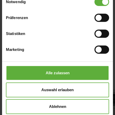
Notwendig
i
n
w
Präferenzen
i
l
l
Statistiken
i
g
Marketing
u
n
g
Ausstattungsextras
s
Alle zulassen
a
u
s
Auswahl erlauben
w
a
Ablehnen
h
l