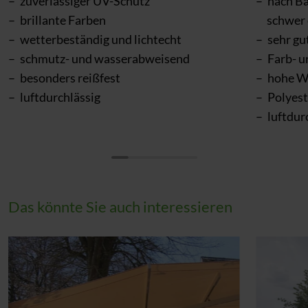
zuverlässiger UV-Schutz
nach Ba
brillante Farben
schwer
wetterbeständig und lichtecht
sehr gu
schmutz- und wasserabweisend
Farb- u
besonders reißfest
hohe W
luftdurchlässig
Polyes
luftdur
Das könnte Sie auch interessieren