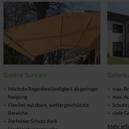
Gastro Sunrain
Gelenk
Höchste Regenbeständigkeit ab geringer
max. Br
Neigung
max. Au
Flexibel nutzbare, wettergeschützte
Schutz 
Bereiche
viele G
Perfekter Schutz dank
Mehr erf