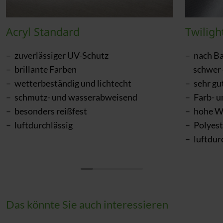
Acryl Standard
Twiligh
zuverlässiger UV-Schutz
nach Ba
brillante Farben
schwer
wetterbeständig und lichtecht
sehr gu
schmutz- und wasserabweisend
Farb- u
besonders reißfest
hohe W
luftdurchlässig
Polyes
luftdur
Das könnte Sie auch interessieren