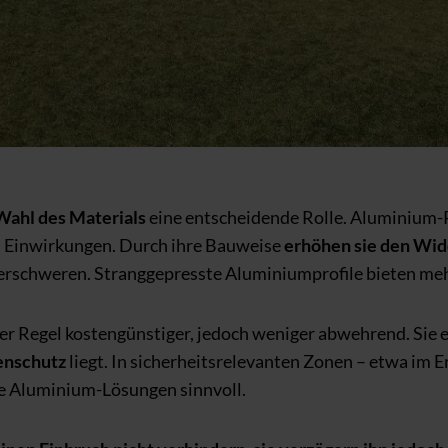
Wahl des Materials
eine entscheidende Rolle. Aluminium-R
 Einwirkungen. Durch ihre Bauweise
erhöhen sie den Wi
 erschweren. Stranggepresste Aluminiumprofile bieten mehr
er Regel kostengünstiger, jedoch weniger abwehrend. Sie ei
nenschutz
liegt. In sicherheitsrelevanten Zonen – etwa im E
ige Aluminium-Lösungen sinnvoll.