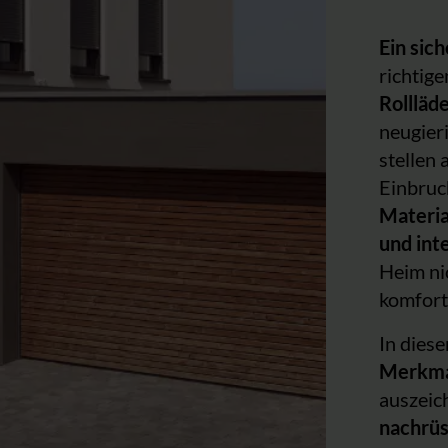
Ein sic
richtig
Rollläd
neugier
stellen 
Einbruc
Materia
und int
Heim ni
komfort
In diese
Merkm
auszeic
nachrü