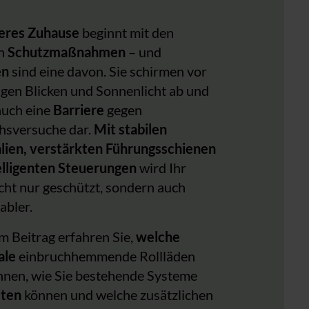
heres Zuhause
beginnt mit den
en
Schutzmaßnahmen
– und
en
sind eine davon. Sie schirmen vor
igen Blicken und Sonnenlicht ab und
auch eine
Barriere
gegen
hsversuche dar.
Mit stabilen
lien, verstärkten Führungsschienen
elligenten Steuerungen
wird Ihr
cht nur geschützt, sondern auch
abler.
m Beitrag erfahren Sie,
welche
ale
einbruchhemmende Rollläden
hnen, wie Sie bestehende Systeme
sten
können und welche zusätzlichen