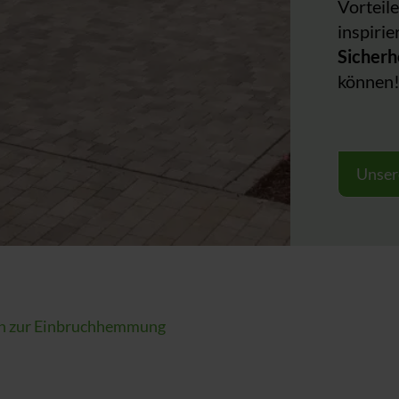
Vorteile
inspirie
Sicherh
können
Unser
en zur Einbruchhemmung