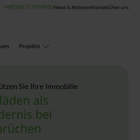
+49(0)6571 9559950
News & Aktionen
Kontakt
Über uns
nzen
Projekte
ützen Sie Ihre Immobilie
lläden als
dernis bei
brüchen