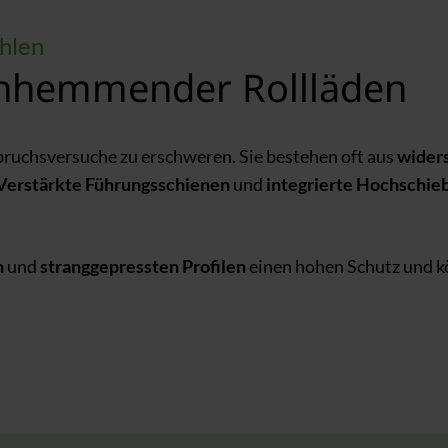
ühlen
hhemmender Rollläden
nbruchsversuche zu erschweren. Sie bestehen oft aus
wider
Verstärkte Führungsschienen
und
integrierte Hochschie
n
und
stranggepressten Profilen
einen hohen Schutz und k