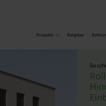
Produkte
Ratgeber
Refere
So sch
Rol
Hin
Ein