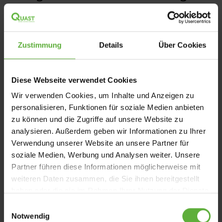
Zustimmung
Details
Über Cookies
Diese Webseite verwendet Cookies
Wir verwenden Cookies, um Inhalte und Anzeigen zu
personalisieren, Funktionen für soziale Medien anbieten
zu können und die Zugriffe auf unsere Website zu
analysieren. Außerdem geben wir Informationen zu Ihrer
Verwendung unserer Website an unsere Partner für
soziale Medien, Werbung und Analysen weiter. Unsere
Partner führen diese Informationen möglicherweise mit
weiteren Daten zusammen, die Sie ihnen bereitgestellt
haben oder die sie im Rahmen Ihrer Nutzung der Dienste
gesammelt haben.
E
Eine gelungene Terrassenüberdachung beginnt mit
Notwendig
i
einer sorgfältigen Planung.
Denn je präziser das